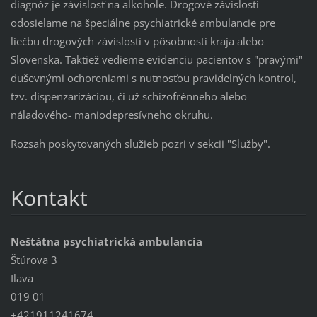
diagnóz je závislosť na alkohole. Drogové závislosti
odosielame na špeciálne psychiatrické ambulancie pre
liečbu drogových závislostí v pôsobnosti kraja alebo
Slovenska. Taktiež vedieme evidenciu pacientov s "pravými"
duševnými ochoreniami s nutnosťou pravidelných kontrol,
tzv. dispenzarizáciou, či už schizofrénneho alebo
náladového- maniodepresívneho okruhu.
Rozsah poskytovaných služieb pozri v sekcii "Služby".
Kontakt
Neštátna psychiatrická ambulancia
Štúrova 3
Ilava
019 01
+421911241674