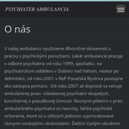
PSYCHIATER AMBULANCIA
O nás
V našej ambulancii využívame dlhoročné skúsenosti s
prácou s psychickými poruchami. Lekár ambulancie pracuje
v odbore psychiatria od roku 1999, spočiatku na
psychiatrickom oddelení v Dubnici nad Váhom, neskor po
delimitácii, od roku 2001 v NsP Považská Bystrica postupne
ako zástupca primára. Od roku 2007 až doposial sa venuje
ambulantnej praxi- všeobecnej psychiatrii dospelých,
konziliárnej a posudkovej činnosti. Nosnými piliermi v práci
ambulantného psychiatra sú neurózy, ľahšie psychické
ochorenia, ktoré sú u citlivých jedincov vyprovokované
rôznymi vonkajšími okolnosťami. Ďalším častým okruhom