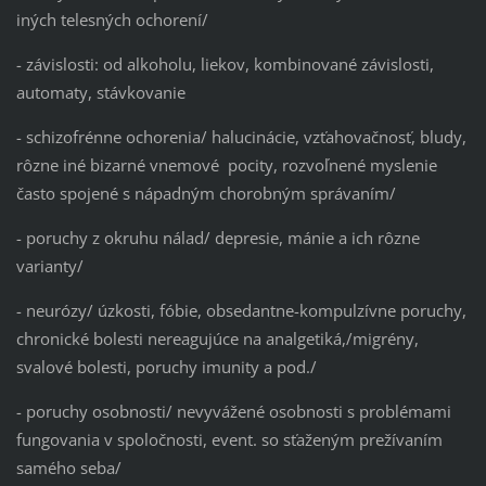
iných telesných ochorení/
- závislosti: od alkoholu, liekov, kombinované závislosti,
automaty, stávkovanie
- schizofrénne ochorenia/ halucinácie, vzťahovačnosť, bludy,
rôzne iné bizarné vnemové pocity, rozvoľnené myslenie
často spojené s nápadným chorobným správaním/
- poruchy z okruhu nálad/ depresie, mánie a ich rôzne
varianty/
- neurózy/ úzkosti, fóbie, obsedantne-kompulzívne poruchy,
chronické bolesti nereagujúce na analgetiká,/migrény,
svalové bolesti, poruchy imunity a pod./
- poruchy osobnosti/ nevyvážené osobnosti s problémami
fungovania v spoločnosti, event. so sťaženým prežívaním
samého seba/