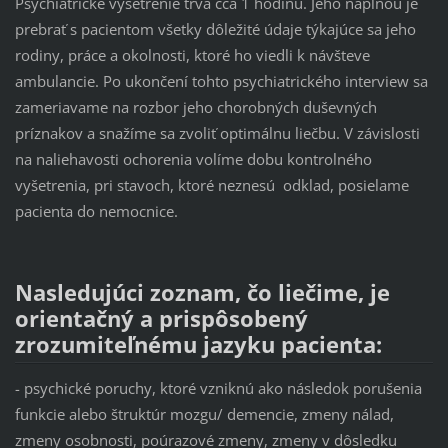
Psychiatrické vyšetrenie trvá cca 1 hodinu. Jeho náplňou je
prebrať s pacientom všetky dôležité údaje týkajúce sa jeho
rodiny, práce a okolnosti, ktoré ho viedli k návšteve
ambulancie. Po ukončení tohto psychiatrického interview sa
zameriavame na rozbor jeho chorobných duševných
príznakov a snažíme sa zvoliť optimálnu liečbu. V závislosti
na naliehavosti ochorenia volíme dobu kontrolného
vyšetrenia, pri stavoch, ktoré neznesú odklad, posielame
pacienta do nemocnice.
Nasledujúci zoznam, čo liečime, je
orientačný a prispôsobený
zrozumiteľnému jazyku pacienta:
- psychické poruchy, ktoré vzniknú ako následok porušenia
funkcie alebo štruktúr mozgu/ demencie, zmeny nálad,
zmeny osobnosti, poúrazové zmeny, zmeny v dôsledku