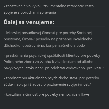
- zaostávanie vo vývoji, tzv. mentálne retardácie často
spojené s poruchami správania
Ďalej sa venujeme:
- lekárskej posudkovej činnosti pre potreby Sociálnej
poisťovne, ÚPSVR/ posudky na priznanie invalidného
dôchodku, opatrovného, konpenzačného a pod./
- preskúmaniu psychickej spsôbilosti klientov pre potreby
Policajného zboru vo vzťahu k závislostiam od alkoholu,
návykových látok/ napr. pri odobratí vodičského preukazu/
- zhodnoteniu aktuálneho psychického stavu pre potreby
súdu/ napr. pri žiadosti o pozbavenie svojprávnosti/
- konziliárna činnosť pre potreby nemocnice v Ilave