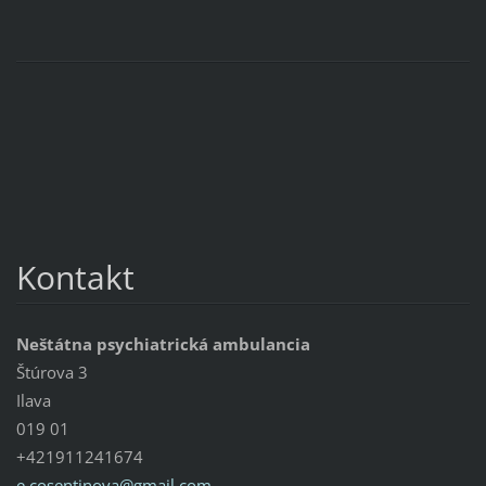
Kontakt
Neštátna psychiatrická ambulancia
Štúrova 3
Ilava
019 01
+421911241674
e.cosent
inova@gm
ail.com